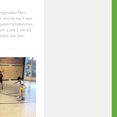
 legendäre Mini-
 der Woche nach den
 spielen Schülerinnen
en 1 und 2, am 2.6.
üler aus den...