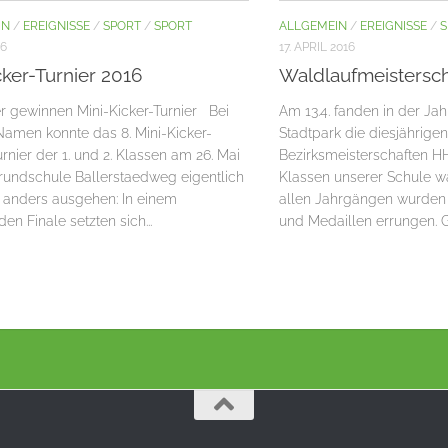
IN
/
EREIGNISSE
/
SPORT
/
SPORT
ALLGEMEIN
/
EREIGNISSE
/
S
16
17. APRIL 2016
cker-Turnier 2016
Waldlaufmeistersc
er gewinnen Mini-Kicker-Turnier Bei
Am 13.4. fanden in der J
amen konnte das 8. Mini-Kicker-
Stadtpark die diesjährige
rnier der 1. und 2. Klassen am 26. Mai
Bezirksmeisterschaften HH
rundschule Ballerstaedweg eigentlich
Klassen unserer Schule wa
t anders ausgehen: In einem
allen Jahrgängen wurden 
n Finale setzten sich...
und Medaillen errungen. Gr