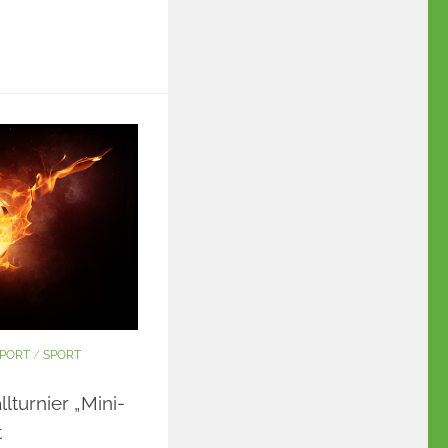
PORT
/
SPORT
llturnier „Mini-
t