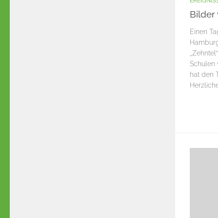
EREIGNIS
Bilder
Einen T
Hamburge
„Zehntel
Schulen 
hat den 
Herzlich