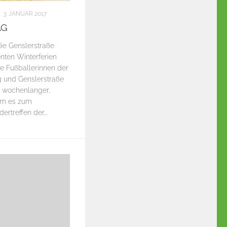
3. JANUAR 2017
AG
ie Genslerstraße
enten Winterferien
ie Fußballerinnen der
g und Genslerstraße
h wochenlanger,
kam es zum
rtreffen der...