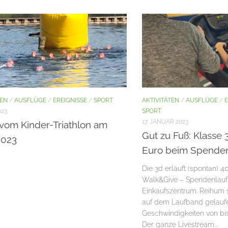
TEN
/
AUSFLÜGE
/
EREIGNISSE
/
SPORT
AKTIVITÄTEN
/
AUSFLÜGE
/
E
023
SPORT
17. JANUAR 2023
 vom Kinder-Triathlon am
Gut zu Fuß: Klasse 
2023
Euro beim Spenden
Die 3d erläuft (spontan) 
Walk&Give – Spendenlauf
Einkaufszentrum. Reihum 
auf dem Laufband gelauf
Geschwindigkeiten von bis
Der ganze Livestream...