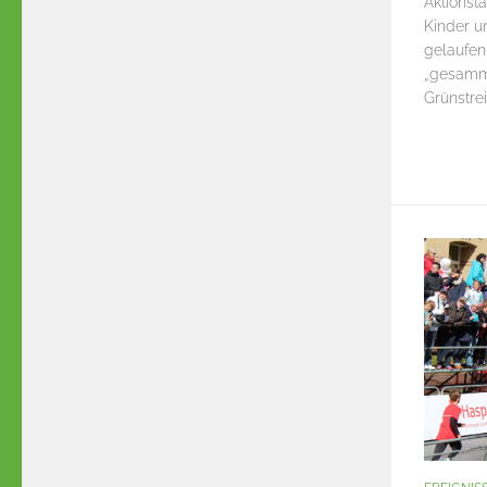
Aktionst
Kinder u
gelaufen
„gesamme
Grünstrei