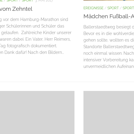
SE
/
SPORT
/
SPORT
3. MAI 2017
 vom Zehntel
EREIGNISSE
/
SPORT
/
SPORT
Mädchen Fußball-
ag vor dem Hamburg-Marathon sind
r Schülerinnen und Schüler das
Ballerstaedtweg besiegt d
“ gelaufen. Zahlreiche Kinder unserer
Bevor es in die wohlverdi
waren dabei. Ein Vater, Herr Reimers,
gehen sollte, wollten es d
Tag fotografisch dokumentiert.
Standorte Ballerstaedtwe
en Dank dafür! Nach den Bildern...
noch einmal wissen. Nac
intensiver Vorbereitung 
unvermeidlichen Aufeinande