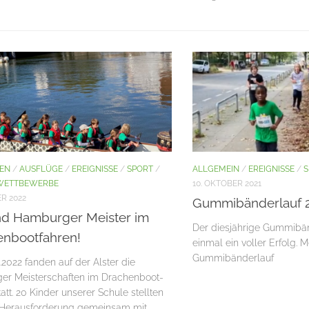
TEN
/
AUSFLÜGE
/
EREIGNISSE
/
SPORT
/
ALLGEMEIN
/
EREIGNISSE
/
S
WETTBEWERBE
10. OKTOBER 2021
R 2022
Gummibänderlauf 
nd Hamburger Meister im
Der diesjährige Gummibä
enbootfahren!
einmal ein voller Erfolg. 
Gummibänderlauf
.2022 fanden auf der Alster die
r Meisterschaften im Drachenboot-
att. 20 Kinder unserer Schule stellten
 Herausforderung gemeinsam mit