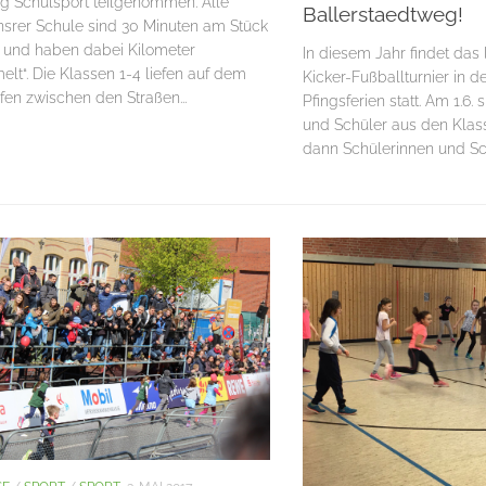
ag Schulsport teilgenommen. Alle
Ballerstaedtweg!
nsrer Schule sind 30 Minuten am Stück
 und haben dabei Kilometer
In diesem Jahr findet das
lt“. Die Klassen 1-4 liefen auf dem
Kicker-Fußballturnier in
fen zwischen den Straßen...
Pfingsferien statt. Am 1.6.
und Schüler aus den Klass
dann Schülerinnen und Sch