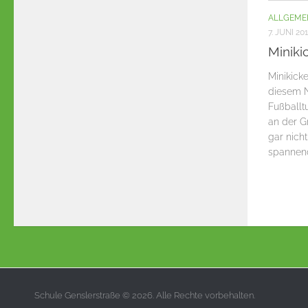
ALLGEME
7. JUNI 20
Miniki
Minikick
diesem N
Fußballtu
an der G
gar nich
spannende
Schule Genslerstraße © 2026. Alle Rechte vorbehalten.