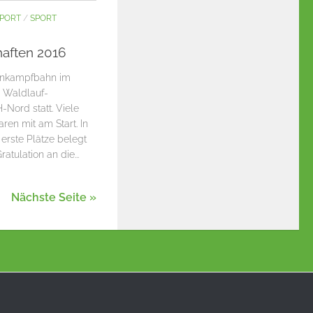
PORT
/
SPORT
haften 2016
ahnkampfbahn im
n Waldlauf-
-Nord statt. Viele
ren mit am Start. In
erste Plätze belegt
atulation an die...
Nächste Seite »