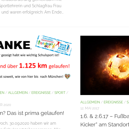
Sportlehrerin und Schlagfrau Frau
– und waren erfolgreich: Am Ende...
TEN
/
ALLGEMEIN
/
EREIGNISSE
/
SPORT
/
ALLGEMEIN
/
EREIGNISSE
/
S
R 2020
12. MAI 2017
m? Das ist prima gelaufen!
1.6. & 2.6.17 – Fußba
och, 30.09.2020 haben wir am
Kicker“ am Standor