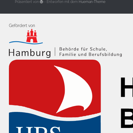
Präsentiert von
- Entworfen mit dem
Hueman-Theme
Gefördert von