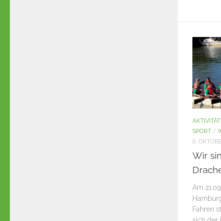
AKTIVITÄ
SPORT
/
6. OKTOBE
Wir si
Drach
Am 21.09
Hamburge
Fahren st
sich der