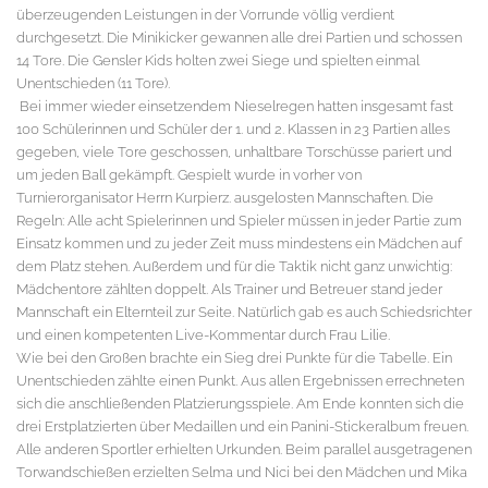
überzeugenden Leistungen in der Vorrunde völlig verdient
durchgesetzt. Die Minikicker gewannen alle drei Partien und schossen
14 Tore. Die Gensler Kids holten zwei Siege und spielten einmal
Unentschieden (11 Tore).
Bei immer wieder einsetzendem Nieselregen hatten insgesamt fast
100 Schülerinnen und Schüler der 1. und 2. Klassen in 23 Partien alles
gegeben, viele Tore geschossen, unhaltbare Torschüsse pariert und
um jeden Ball gekämpft. Gespielt wurde in vorher von
Turnierorganisator Herrn Kurpierz. ausgelosten Mannschaften. Die
Regeln: Alle acht Spielerinnen und Spieler müssen in jeder Partie zum
Einsatz kommen und zu jeder Zeit muss mindestens ein Mädchen auf
dem Platz stehen. Außerdem und für die Taktik nicht ganz unwichtig:
Mädchentore zählten doppelt. Als Trainer und Betreuer stand jeder
Mannschaft ein Elternteil zur Seite. Natürlich gab es auch Schiedsrichter
und einen kompetenten Live-Kommentar durch Frau Lilie.
Wie bei den Großen brachte ein Sieg drei Punkte für die Tabelle. Ein
Unentschieden zählte einen Punkt. Aus allen Ergebnissen errechneten
sich die anschließenden Platzierungsspiele. Am Ende konnten sich die
drei Erstplatzierten über Medaillen und ein Panini-Stickeralbum freuen.
Alle anderen Sportler erhielten Urkunden. Beim parallel ausgetragenen
Torwandschießen erzielten Selma und Nici bei den Mädchen und Mika