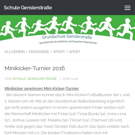
Schule Genslerstraße
Zum Inhalt springen
ALLGEMEIN
/
EREIGNISSE
/
SPORT
/
SPORT
Minikicker-Turnier 2016
VON
SCHULE-GENSLERSTRASSE
·
7. JUNI 2016
Minikicker gewinnen Mini-Kicker-Turnier
Bei diesem Namen konnte das 8. Mini-Kicker-Fußballturnier der 1. und
2. Klassen am 26. Mai an der Grundschule Ballerstaedweg eigentlich
gar nicht anders ausgehen: In einem spannenden Finale setzten sich
die Mannschaft Minikicker mit Finian (2d), Fiona Burda (1a), Anna Lena
(1c), Joshua Lyasere (1d), Malaika (1e), Florian (2a), Chamuel (2b) und
Andre (2d) gegen das Team Gensler Kids durch. Das Spiel endete nach
fünf Minuten mit 2:0. Die beiden Finalteams hatten sich mit