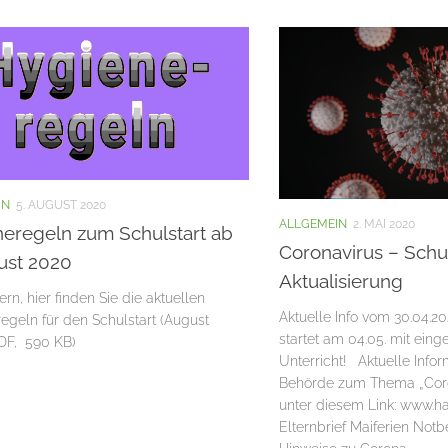
IN
5. AUGUST 2020
ALLGEMEIN
2. MAI 2020
eregeln zum Schulstart ab
Coronavirus – Schu
ust 2020
Aktualisierung
ern, hier finden Sie die aktuellen
Aktuelle Info vom 30.04.20
egeln für den Schulstart (August
startet am 04.05. mit ein
PDF, 590 KB)
Unterricht! Aktuelle Info
Behörde zum Thema „Coron
unter diesem Link: www.
Elternbrief Maiferien Not