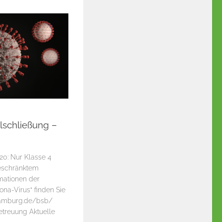
lschließung –
20: Nur Klasse 4
geschränktem
rmationen der
a-Virus“ finden Sie
hamburg.de/bsb/
betreuung Aktuelle