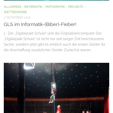
ALLGEMEIN
/
INFORMATIK
/
MATHEMATIK
/
PROJEKTE
/
WETTBEWERBE
7. NOVEMBER 2019
GLS im Informatik-(Biber)-Fieber!
1. Der „Digitalpakt Schule“ und die Einplatinencomputer Der
„Digitalpakt Schule“ ist nicht nur seit langer Zeit beschlossene
Sache, sondern jetzt gibt es endlich auch die ersten Gelder für
die Anschaffung zusätzlicher Geräte. Zunächst waren...