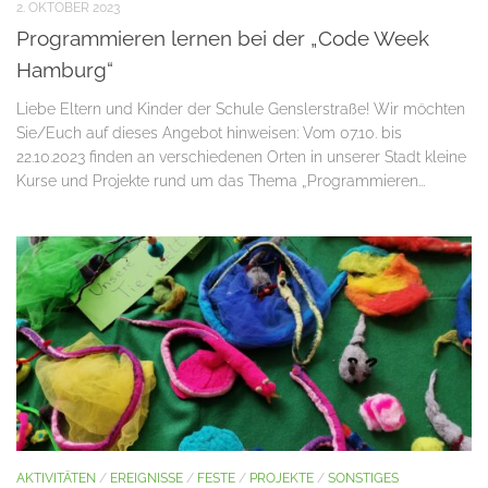
2. OKTOBER 2023
Programmieren lernen bei der „Code Week
Hamburg“
Liebe Eltern und Kinder der Schule Genslerstraße! Wir möchten
Sie/Euch auf dieses Angebot hinweisen: Vom 07.10. bis
22.10.2023 finden an verschiedenen Orten in unserer Stadt kleine
Kurse und Projekte rund um das Thema „Programmieren...
AKTIVITÄTEN
/
EREIGNISSE
/
FESTE
/
PROJEKTE
/
SONSTIGES