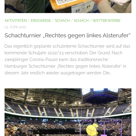
AKTIVITÄTEN
/
EREIGNISSE
/
SCHACH
/
SCHACH
/
WETTBEWERBE
13. JUNI 2022
Schachturnier „Rechtes gegen linkes Alsterufer“
Das eigentlich geplante schulinterne Schachturnier wird auf das
kommende Schuljahr 2022/23 verschoben. Der Grund: Nach
zweijähriger Corona-Pause kann das traditionsreiche
Hamburger Schachturnier „Rechtes gegen linkes Alsterufer“ in
diesem Jahr endlich wieder ausgetragen werden. Die...