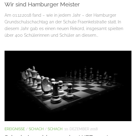
Wir sind Hamburger Meister
Am 01.12.2018 fand – wie in jedem Jahr – der Hamburger
Grundschulschachtag an der Schule Fraenkelstraße statt. In
diesem Jahr gab es einen neuen Rekord, insgesamt spielten
über 400 Schülerinnen und Schüler an diesem...
EREIGNISSE
/
SCHACH
/
SCHACH
10. DEZEMBER 2018