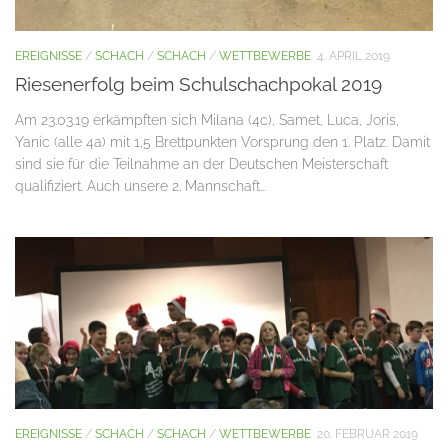
EREIGNISSE
/
SCHACH
/
SCHACH
/
WETTBEWERBE
4. APRIL 2019
Riesenerfolg beim Schulschachpokal 2019
Am 23.03.19 erkämpften sich Milana (4c), Samet, Luca, Joris,
Yanic (alle 4a) mit 1,5 Brettpunkten Vorsprung den 1. Platz. Damit
sind sie für die Teilnahme an der Deutschen Meisterschaft
qualifiziert. Auch unsere 2. Mannschaft...
EREIGNISSE
/
SCHACH
/
SCHACH
/
WETTBEWERBE
20. FEBRUAR 2019