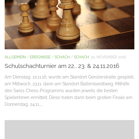
ALLGEMEIN
/
EREIGNISSE
/
SCHACH
/
SCHACH
30. NOVEMBER 2016
Schulschachturnier am 22., 23. & 24.11.2016
Am Dienstag, 22.11.16, wurde am Standort Genslerstraße gespielt,
am Mittwoch, 23.11. dann am Standort Ballerstaedtweg. Mithilfe
des Swiss Chess-Programms wurden jeweils die besten
SpielerInnen ermittelt. Diese traten dann beim großen Finale am
Donnerstag, 24.11.,...