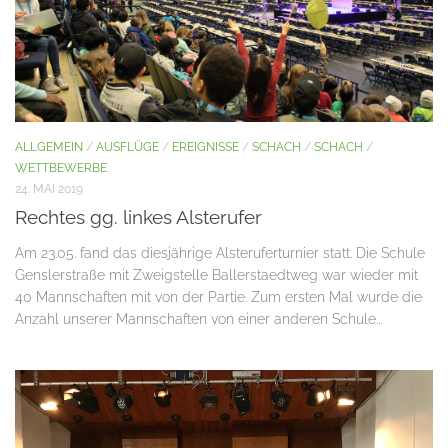
ALLGEMEIN
/
AUSFLÜGE
/
EREIGNISSE
/
SCHACH
/
SCHACH
/
WETTBEWERBE
24. MAI 2019
Rechtes gg. linkes Alsterufer
Am 23.05. fand das diesjährige Alsteruferturnier statt. Die Schule
Genslerstraße mit Zweigstelle Ballerstaedtweg war wieder mit
40 Mannschaften mit von der Partie. Zum ersten Mal wurde die
Anzahl unserer Mannschaften von einer anderen Schule...