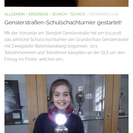
ALLGEMEIN
/
EREIGNISSE
/
SCHACH
/
SCHACH
7. NOVEMBER 2018
Genslerstraßen-Schulschachturnier gestartet!
Mit der Vorrunde am Standort Genslerstraße hat am 6.11.2018
das jährliche Schulschachturnier der Grundschule Genslerstraße
mit Zweigstelle Ballerstaedtweg begonnen. 203
Teilnehmerinnen und Teilnehmer kämpften an der GLS um den
Einzug ins Finale, welches am...