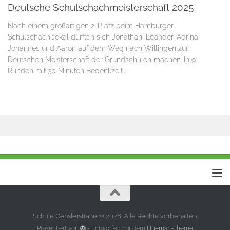
Deutsche Schulschachmeisterschaft 2025
Nach einem großartigen 2. Platz beim Hamburger
Schulschachpokal durften sich Jonathan, Leander, Adrina,
Johannes und Aaron auf dem Weg nach Willingen zur
Deutschen Meisterschaft der Grundschulen machen. In 9
Runden mit 30 Minuten Bedenkzeit...
Schule Genslerstraße © 2026. Alle Rechte vorbehalten.
Präsentiert von
- Entworfen mit dem
Hueman-Theme