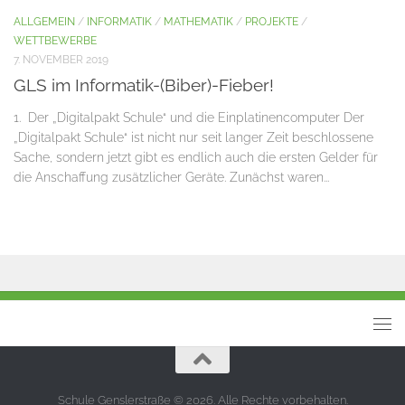
ALLGEMEIN
/
INFORMATIK
/
MATHEMATIK
/
PROJEKTE
/
WETTBEWERBE
7. NOVEMBER 2019
GLS im Informatik-(Biber)-Fieber!
1. Der „Digitalpakt Schule“ und die Einplatinencomputer Der
„Digitalpakt Schule“ ist nicht nur seit langer Zeit beschlossene
Sache, sondern jetzt gibt es endlich auch die ersten Gelder für
die Anschaffung zusätzlicher Geräte. Zunächst waren...
Schule Genslerstraße © 2026. Alle Rechte vorbehalten.