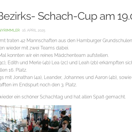
 Bezirks- Schach-Cup am 19.
NYRIMMLER
·
16. APRIL 2025
mt traten 42 Mannschaften aus den Hamburger Grundschulen 
en wieder mit zwei Teams dabei.
Mal konnten wir ein reines Mädchenteam aufstellen.
3c), Edith und Merle (4b) Lea (2c) und Leah (2b) erkämpften sic
llen 16. Platz.
gs mit Jonathan (4a), Leander, Johannes und Aaron (4b), sowi
afften im Endspurt noch den 3. Platz.
wieder ein schöner Schachtag und hat allen Spaß gemacht.