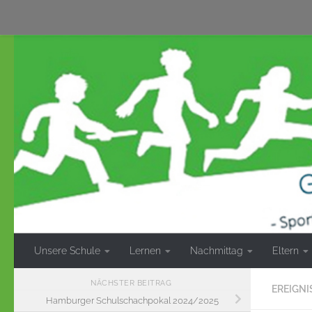
Zum Inhalt springen
Unsere Schule
Lernen
Nachmittag
Eltern
NÄCHSTER BEITRAG
EREIGNI
Hamburger Schulschachpokal 2024/2025